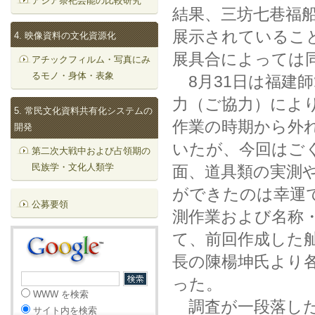
アジア祭祀芸能の比較研究
結果、三坊七巷福
展示されていること
4. 映像資料の文化資源化
展具合によっては
アチックフィルム・写真にみ
るモノ・身体・表象
8月31日は福建
力（ご協力）によ
5. 常民文化資料共有化システムの
作業の時期から外
開発
いたが、今回はご
第二次大戦中および占領期の
民族学・文化人類学
面、道具類の実測
ができたのは幸運
公募要領
測作業および名称
て、前回作成した
長の陳楊坤氏より
った。
WWW を検索
調査が一段落した
サイト内を検索