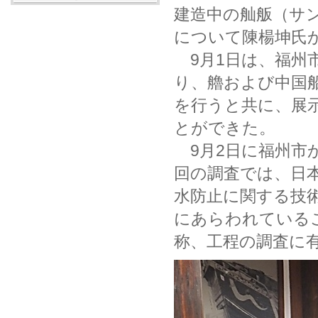
建造中の舢舨（サ
について陳楊坤氏
9月1日は、福州
り、艪および中国
を行うと共に、展
とができた。
9月2日に福州市
回の調査では、日
水防止に関する技
にあらわれている
称、工程の調査に