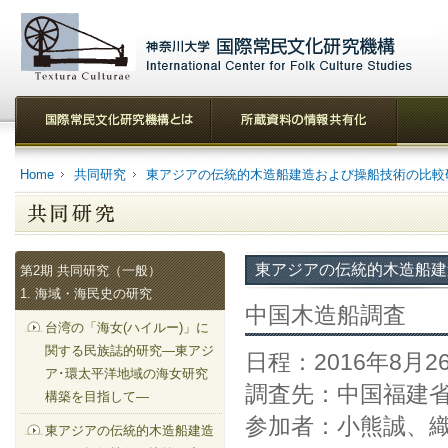
Home
共同研究
東アジアの伝統的木造船建造および操船技術の比較
東アジアの伝統的木造船建
第2期 共同研究（一般）
1. 海域・海民史の研究
中国木造船調査
台湾の「海女(ハイルー)」に
関する民族誌的研究—東アジ
日程：2016年8月2
ア･環太平洋地域の海女研究
調査先：中国福建
構築を目指して—
参加者：小熊誠、
東アジアの伝統的木造船建造