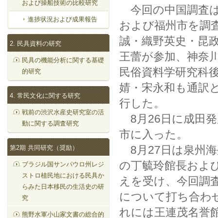
および操船技術の比較研究
今回の中国調査は
進捗状況および成果報告
および福州市を調
誠・織野英史・昆
2. 民具資料の研究
王蕾が参加、神奈
民具の機能分析に関する基礎
民俗資料学研究科
的研究
婧・宋永和も通訳
4. 常民文化に関する研究
行した。
戦前の渋沢水産史研究室の活
8月26日に成田
動に関する調査研究
市に入った。
8月27日は泉州
第2期 共同研究（奨励）
の丁毓玲館長およ
ブラジル国サンパウロ州レジ
ストロ植民地における民具か
えを受け、今回調
らみた日本移民の生活史の研
について打ち合わ
究
れには王連茂名誉
熊野水軍小山家文書の総合的