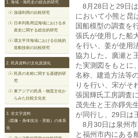
1. 海域・海民史の総合的研究
8月28日と29日
漁場利用の比較研究
において小熊と昆
日本列島周辺海域における水
国船模型の調査を
産史に関する総合的研究
張氏が使用した船
環太平洋海域における伝統的
を行い、姜が使用
造船技術の比較研究
協力した。廣瀬と
2. 民具資料の文化資源化
た実測図をもとに
民具の名称に関する基礎的研
名称、建造方法等
究
りを行い、宋がそ
東アジアの民具・物質文化か
張国輝氏工房調査に
らみた比較文化史
茂先生と王亦錚先
が同行し、29日は
3. 非文字資料
（図像・身体技法・景観）の体系
8月30日は泉州
化
と福州市内にある