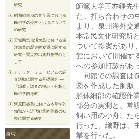
師範大学王亦錚先
研究
た。打ち合わせの
昭和戦前期の青年層における
民俗学の受容・活用について
より、泉州海外交
の研究
本常民文化研究所
宮城県気仙沼大島における遠
ついて提案があり
洋漁業の歴史的変遷に関する
館において開催す
研究—震災救出資料を中心と
して—
への参加打診があ
アチック・ミューゼアムの調
同館での調査は前
査活動に関する基礎研究 —
図を作成した舢舨
「隠岐」調査の検証・分析と
民俗学的考察—
船体細部の確認作
部分の実測と、常
河原田盛美における本草学的
知識から近代勧業的実践の転
飼い用の小舟、た
換に関する研究
行った。織野は、
業を行った。
第1期