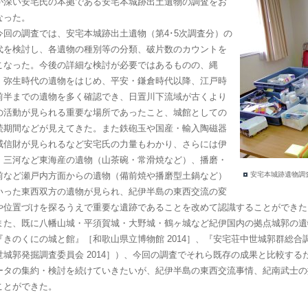
が深い安宅氏の本拠である安宅本城跡出土遺物の調査をお
なった。
回の調査では、安宅本城跡出土遺物（第4･5次調査分）の
代を検討し、各遺物の種別等の分類、破片数のカウントを
こなった。今後の詳細な検討が必要ではあるものの、縄
・弥生時代の遺物をはじめ、平安・鎌倉時代以降、江戸時
前半までの遺物を多く確認でき、日置川下流域が古くより
の活動が見られる重要な場所であったこと、城館としての
続期間などが見えてきた。また鉄砲玉や国産・輸入陶磁器
威信財が見られるなど安宅氏の力量もわかり、さらには伊
・三河など東海産の遺物（山茶碗・常滑焼など）、播磨・
前など瀬戸内方面からの遺物（備前焼や播磨型土鍋など）
安宅本城跡遺物調
いった東西双方の遺物が見られ、紀伊半島の東西交流の変
や位置づけを探るうえで重要な遺跡であることを改めて認識することができた
た、既に八幡山城・平須賀城・大野城・鶴ヶ城など紀伊国内の拠点城郭の遺
『きのくにの城と館』［和歌山県立博物館 2014］、『安宅荘中世城郭群総
世城郭発掘調査委員会 2014］）、今回の調査でそれら既存の成果と比較す
ータの集約・検討を続けていきたいが、紀伊半島の東西交流事情、紀南武士の
ことができた。