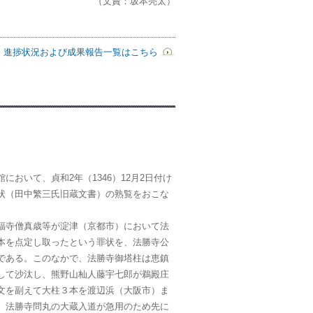
（文責：坂本亮太）
進捗状況および成果報告一覧はこちら
おいて、貞和2年（1346）12月2日付け
状（田中繁三氏旧蔵文書）の熟覧をおこな
寺僧真歳等が淀津（京都市）において法
本を点定し取ったという罪状を、法勝寺公
である。このなかで、法勝寺御塔柱は恵鎮
して沙汰し、熊野山杣人藤宇七郎が鵜殿庄
文を副えて大柱３本を渡辺浜（大阪市）ま
、法勝寺問丸の大蔵入道が急用のため先に