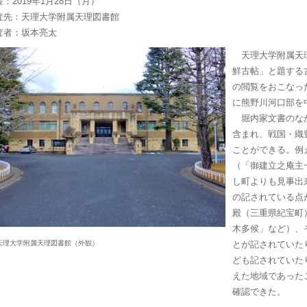
：2019年1月28日（月）
査先：天理大学附属天理図書館
査者：坂本亮太
天理大学附属天理
鮮古帖」と題する
の閲覧をおこなっ
に熊野川河口部を
堀内家文書のなか
含まれ、戦国・織
ことができる。例
（「御建立之庵主
し町よりも見事出
の記されている点
殿（三重県紀宝町
木多候」など）、
天理大学附属天理図書館（外観）
とが記されていた
ども記されていた
えた地域であった
確認できた。