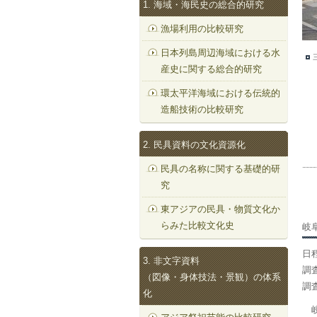
1. 海域・海民史の総合的研究
漁場利用の比較研究
日本列島周辺海域における水
産史に関する総合的研究
環太平洋海域における伝統的
造船技術の比較研究
2. 民具資料の文化資源化
民具の名称に関する基礎的研
究
東アジアの民具・物質文化か
らみた比較文化史
岐
日程
3. 非文字資料
調
（図像・身体技法・景観）の体系
調
化
岐