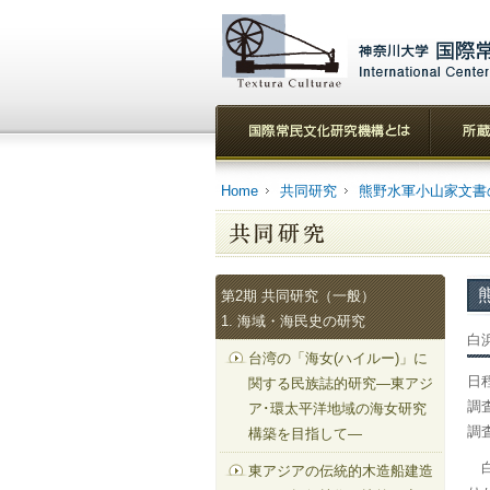
Home
共同研究
熊野水軍小山家文書
第2期 共同研究（一般）
1. 海域・海民史の研究
白
台湾の「海女(ハイルー)」に
日
関する民族誌的研究—東アジ
調
ア･環太平洋地域の海女研究
調
構築を目指して—
白
東アジアの伝統的木造船建造