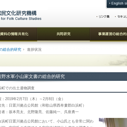
の総合的研究
進捗状況
熊野水軍小山家文書の総合的研究
浜町での出土遺物調査
程：2019年2月7日（木）～2月8日（金）
査先：日置川拠点公民館（和歌山県西牟婁郡白浜町）
査者：坂本亮太、北野隆亮、佐藤純一、呉座勇一
浜町日置川拠点公民館において、小山氏とも非常に関わ