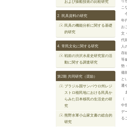
り
および操船技術の比較研究
こ
今
2. 民具資料の研究
年
民具の機能分析に関する基礎
お
的研究
文
代
4. 常民文化に関する研究
人
存
戦前の渋沢水産史研究室の活
等
動に関する調査研究
勢
備
第2期 共同研究（奨励）
と
遷
ブラジル国サンパウロ州レジ
ま
ストロ植民地における民具か
（
らみた日本移民の生活史の研
中
究
デ
熊野水軍小山家文書の総合的
る
研究