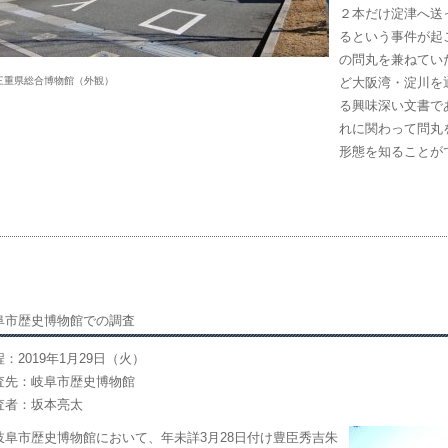
２本だけ淀津へ送
るという事件が起
の問丸を兼ねてい
三重県総合博物館（外観）
ど大阪湾・淀川を
る興味深い文書で
れに関わって問丸
形態を知ることが
阜市歴史博物館での調査
：2019年1月29日（火）
査先：岐阜市歴史博物館
査者：坂本亮太
阜市歴史博物館において、年未詳3月28日付け豊臣秀吉朱