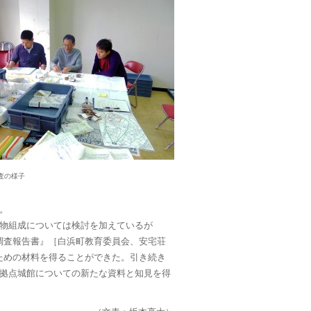
査の様子
。
物組成については検討を加えているが
合調査報告書』［白浜町教育委員会、安宅荘
るための材料を得ることができた。引き続き
拠点城館についての新たな資料と知見を得