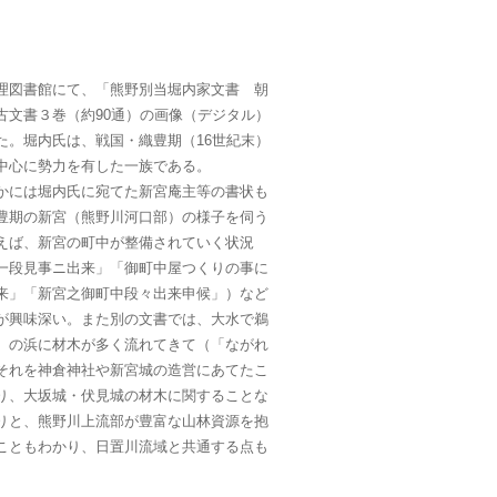
図書館にて、「熊野別当堀内家文書 朝
古文書３巻（約90通）の画像（デジタル）
た。堀内氏は、戦国・織豊期（16世紀末）
中心に勢力を有した一族である。
には堀内氏に宛てた新宮庵主等の書状も
豊期の新宮（熊野川河口部）の様子を伺う
えば、新宮の町中が整備されていく状況
一段見事ニ出来」「御町中屋つくりの事に
来」「新宮之御町中段々出来申候」）など
が興味深い。また別の文書では、大水で鵜
）の浜に材木が多く流れてきて（「ながれ
それを神倉神社や新宮城の造営にあてたこ
り、大坂城・伏見城の材木に関することな
りと、熊野川上流部が豊富な山林資源を抱
こともわかり、日置川流域と共通する点も