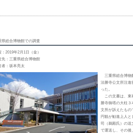
重県総合博物館での調査
程：2019年2月1日（金）
査先：三重県総合博物館
査者：坂本亮太
三重県総合博物館に
法勝寺公文所注進
った。
この文書は、東福
勝寺御塔の大柱３
文所が訴えたもの
円観が勧進上人と
司（鵜殿氏）の送
で運送し、その後