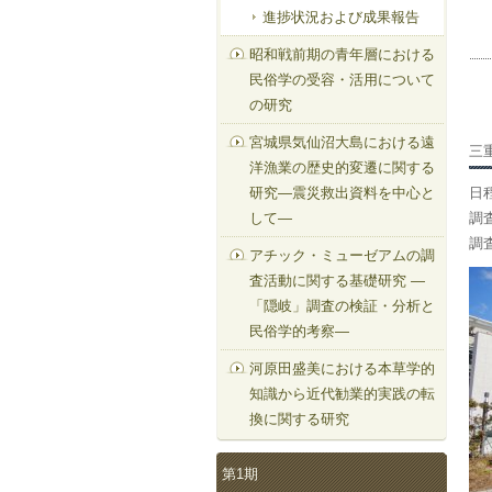
進捗状況および成果報告
昭和戦前期の青年層における
民俗学の受容・活用について
の研究
宮城県気仙沼大島における遠
三
洋漁業の歴史的変遷に関する
研究—震災救出資料を中心と
日
して—
調
調
アチック・ミューゼアムの調
査活動に関する基礎研究 —
「隠岐」調査の検証・分析と
民俗学的考察—
河原田盛美における本草学的
知識から近代勧業的実践の転
換に関する研究
第1期