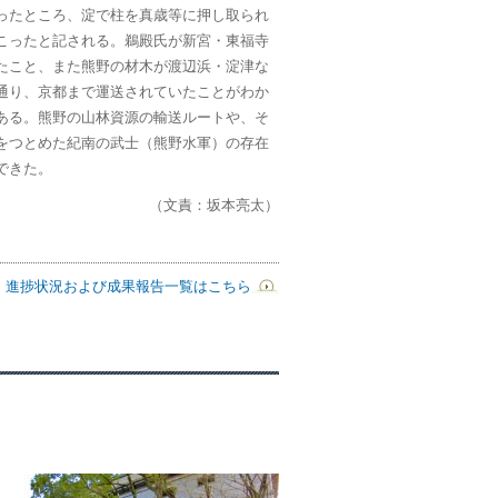
ったところ、淀で柱を真歳等に押し取られ
こったと記される。鵜殿氏が新宮・東福寺
たこと、また熊野の材木が渡辺浜・淀津な
通り、京都まで運送されていたことがわか
ある。熊野の山林資源の輸送ルートや、そ
をつとめた紀南の武士（熊野水軍）の存在
できた。
（文責：坂本亮太）
進捗状況および成果報告一覧はこちら