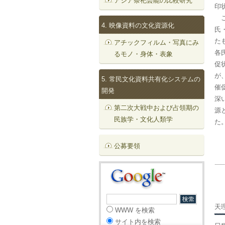
アジア祭祀芸能の比較研究
印
こ
4. 映像資料の文化資源化
氏
た
アチックフィルム・写真にみ
各
るモノ・身体・表象
促
が
5. 常民文化資料共有化システムの
催
開発
深
第二次大戦中および占領期の
源
民族学・文化人類学
た
公募要領
天
WWW を検索
サイト内を検索