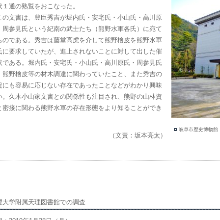
状１通の熟覧をおこなった。
の文書は、豊臣秀吉が堀内氏・安宅氏・小山氏・高川原
・周参見氏という紀南の武士たち（熊野水軍各氏）に宛て
ものである。秀吉は藤堂高虎を介して熊野檜皮を熊野水軍
氏に要求していたが、進上されないことに対して出した催
状である。堀内氏・安宅氏・小山氏・高川原氏・周参見氏
、熊野檜皮等の材木調達に関わっていたこと、また秀吉の
促にも容易に応じない存在であったことなどがわかり興味
い。久木小山家文書との関係性も注目され、熊野の山林資
と密接に関わる熊野水軍の存在形態をより知ることができ
。
岐阜市歴史博物館
（文責：坂本亮太）
理大学附属天理図書館での調査