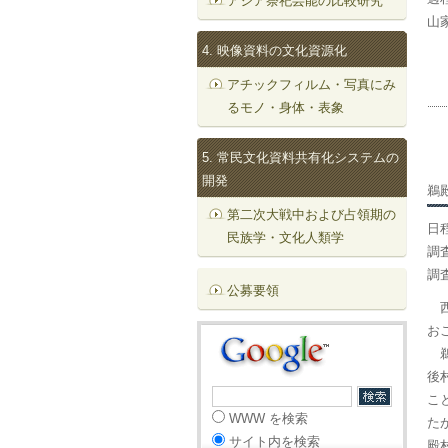
アジア祭祀芸能の比較研究
山
4. 映像資料の文化資源化
アチックフィルム・写真にみ
るモノ・身体・表象
5. 常民文化資料共有化システムの
開発
鵜
第二次大戦中および占領期の
日程
民族学・文化人類学
調
調
公募要領
西
お
鵜
後
こ
WWW を検索
た
サイト内を検索
殿