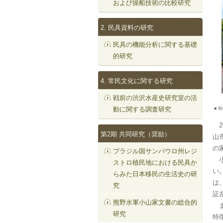
および操船技術の比較研究
2. 民具資料の研究
民具の機能分析に関する基礎
的研究
4. 常民文化に関する研究
戦前の渋沢水産史研究室の活
動に関する調査研究
■ 
2
第2期 共同研究（奨励）
山
の
ブラジル国サンパウロ州レジ
小
ストロ植民地における民具か
い
らみた日本移民の生活史の研
は
究
証
熊野水軍小山家文書の総合的
ま
研究
特