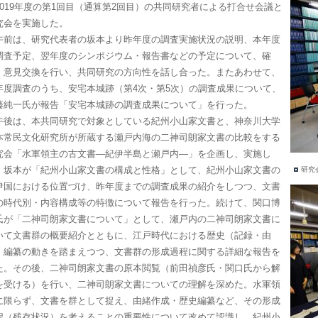
019年度の第1回目（通算第2回目）の共同研究者による打合せ会議と
究会を実施した。
前は、研究代表者の坂本より昨年度の調査実施状況の説明、本年度
調査予定、翌年度のシンポジウム・報告書などの予定について、確
・意見交換を行い、共同研究の方向性を話し合った。またあわせて、
年度調査のうち、安宅本城跡（第4次・第5次）の調査成果について、
藤純一氏が報告「安宅本城跡の調査成果について」を行った。
後は、本共同研究で対象としている紀州小山家文書と、神奈川大学
本常民文化研究所が所蔵する瀬戸内海の二神司朗家文書の比較をする
究会「水軍領主の古文書—紀伊半島と瀬戸内—」を企画し、実施し
。坂本が「紀州小山家文書の構成と性格」として、紀州小山家文書の
研究
伊国における位置づけ、昨年度までの調査成果の紹介をしつつ、文書
の時代別・内容構成等の特徴について報告を行った。続けて、関口博
氏が「二神司朗家文書について」として、瀬戸内の二神司朗家文書に
いて文書群の概要紹介とともに、江戸時代における歴史（記録・由
）編纂の動きを踏まえつつ、文書群の形成過程に関する詳細な報告を
た。その後、二神司朗家文書の原本閲覧（前田禎彦氏・関口氏から解
を受ける）を行い、二神司朗家文書についての理解を深めた。水軍領
に限らず、文書を群として捉え、由緒作成・歴史編纂など、その形成
程（残存状況）を考えることの重要性について改めて認識し、紀州小