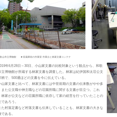
和歌山市立博物館 ■ 収蔵庫前の作業室 作業台と林家文書コンテナ
019年6月28日～30日、小山家文書の比較対象という観点から、和歌
市立博物館が所蔵する林家文書を調査した。林家は紀伊国和太荘公文
家柄で、500通ほどの文書を今に伝えている。
山家文書と比べて、林家文書には中世前期の文書の伝来数がやや多
。また公文職や神主職などの荘園所職に関する文書が目立つ。これ
、林家が公文などの荘園所職に依存して家の経営を行っていたことの
左であろう。
た村落定書など村落文書も伝来していることも、林家文書の大きな
徴である。