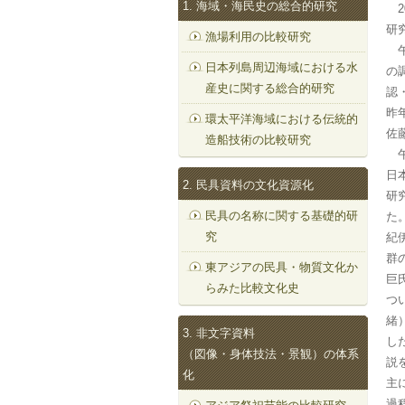
1. 海域・海民史の総合的研究
2
研
漁場利用の比較研究
午
日本列島周辺海域における水
の
産史に関する総合的研究
認
昨
環太平洋海域における伝統的
佐
造船技術の比較研究
午
日
2. 民具資料の文化資源化
研
民具の名称に関する基礎的研
た
究
紀
群
東アジアの民具・物質文化か
巨
らみた比較文化史
つ
緒
3. 非文字資料
し
（図像・身体技法・景観）の体系
説
化
主
過