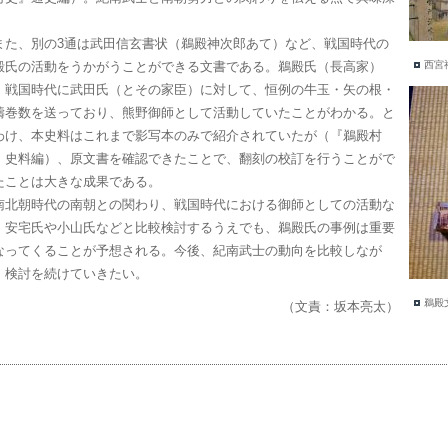
。
た、別の3通は武田信玄書状（鵜殿神次郎あて）など、戦国時代の
殿氏の活動をうかがうことができる文書である。鵜殿氏（長高家）
西宮
、戦国時代に武田氏（とその家臣）に対して、恒例の牛玉・矢の根・
禱巻数を送っており、熊野御師として活動していたことがわかる。と
わけ、本史料はこれまで影写本のみで紹介されていたが（『鵜殿村
』史料編）、原文書を確認できたことで、翻刻の校訂を行うことがで
たことは大きな成果である。
北朝時代の南朝との関わり、戦国時代における御師としての活動な
、安宅氏や小山氏などと比較検討するうえでも、鵜殿氏の事例は重要
なってくることが予想される。今後、紀南武士の動向を比較しなが
、検討を続けていきたい。
鵜殿
（文責：坂本亮太）