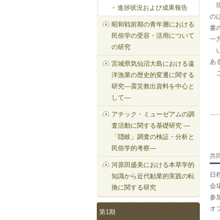
現
進捗状況および成果報告
の
昭和戦前期の青年層における
書
民俗学の受容・活用について
一
の研究
い
あ
宮城県気仙沼大島における遠
こ
洋漁業の歴史的変遷に関する
研究—震災救出資料を中心と
して—
アチック・ミューゼアムの調
査活動に関する基礎研究 —
「隠岐」調査の検証・分析と
民俗学的考察—
共
河原田盛美における本草学的
日程
知識から近代勧業的実践の転
会
換に関する研究
参
オ
第1期