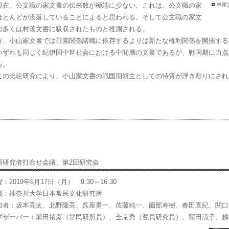
在、公文職の家文書の伝来数が極端に少ない。これは、公文職の家
林家
ほとんどが没落していることによると思われる。そして公文職の家文
の多くは村落文書に吸収されたものと推測される。
方、小山家文書では荘園関係諸職に依存するよりは新たな権利関係を開拓する
ずれも同じく紀伊国中世社会における中間層の文書であるが、戦国期に力点
る。
の比較研究により、小山家文書の戦国期領主としての特質が浮き彫りにされ
同研究者打合せ会議、第2回研究会
：2019年6月17日（月） 9:30～16:30
場：神奈川大学日本常民文化研究所
加者：坂本亮太、北野隆亮、呉座勇一、佐藤純一、薗部寿樹、春田直紀、関口
ブザーバー：前田禎彦（常民研所員）、全京秀（客員研究員）、窪田涼子、越