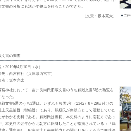
家文書の分析にも活かす視点を得ることができた。
（文責：坂本亮太）
二神
殿文書の調査
：2019年4月10日（水）
査先：西宮神社（兵庫県西宮市）
査者：坂本亮太
宮神社において、吉井良尚氏旧蔵文書のうち鵜殿文書6通の熟覧を
こなった。
殿文書6通のうち3通は、いずれも興国3年（1342）8月29日付けの
村上天皇綸旨（髻綸旨）であり、鵜殿氏が南朝方として活動していた
とがわかる史料である。鵜殿氏は当初、本史料のように南朝方であっ
が、本史料の翌年から北朝方に転身したことが指摘されている（『鵜
村史』通史編）。紀南武士と南朝勢力との関わりを伝える点で興味深