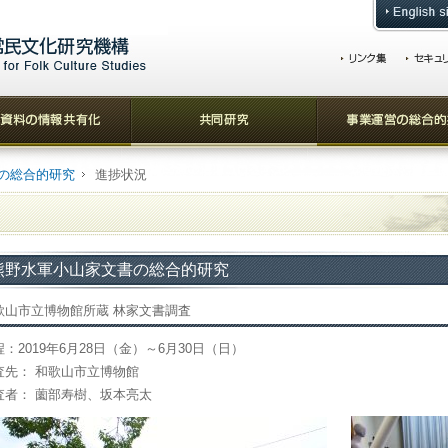
の総合的研究
進捗状況
熊野水軍小山家文書の総合的研究
歌山市立博物館所蔵 林家文書調査
程：2019年6月28日（金）～6月30日（日）
査先： 和歌山市立博物館
査者： 薗部寿樹、坂本亮太