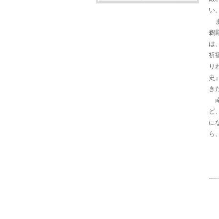
い
ま
鵜
は
祈
り
史
き
南
ど
に
ら