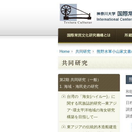
Home
共同研究
熊野水軍小山家文書
第2期 共同研究（一般）
1. 海域・海民史の研究
和
台湾の「海女(ハイルー)」に
日
関する民族誌的研究—東アジ
調
ア･環太平洋地域の海女研究
調
構築を目指して—
東アジアの伝統的木造船建造